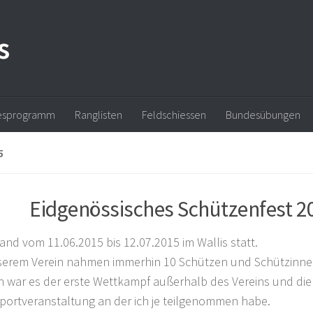
s
esprogramm
Ranglisten
Feldschiessen
Bundesübungen
5
Eidgenössisches Schützenfest 2
fand vom 11.06.2015 bis 12.07.2015 im Wallis statt.
erem Verein nahmen immerhin 10 Schützen und Schützinnen 
h war es der erste Wettkampf außerhalb des Vereins und die
portveranstaltung an der ich je teilgenommen habe.