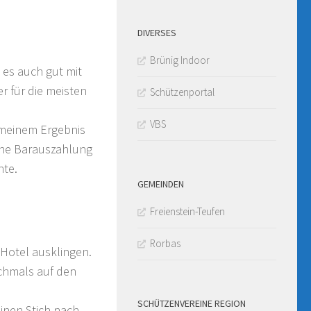
DIVERSES
Brünig Indoor
 es auch gut mit
r für die meisten
Schützenportal
VBS
 meinem Ergebnis
eine Barauszahlung
nte.
GEMEINDEN
Freienstein-Teufen
Rorbas
Hotel ausklingen.
chmals auf den
SCHÜTZENVEREINE REGION
inen Stich nach.