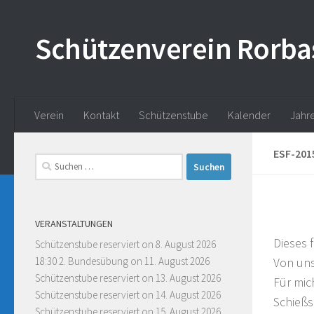
Skip to content
Schützenverein Rorba
Verein
Kontakt
Schützenstube
Kalender
Jahr
ESF-201
Suchen
nach:
VERANSTALTUNGEN
Dieses 
Schützenstube reserviert
on 8. August 2026
18:30 2. Bundesübung
on 11. August 2026
Von uns
Schützenstube reserviert
on 13. August 2026
Für mic
Schützenstube reserviert
on 14. August 2026
Schießs
Schützenstube reserviert
on 15. August 2026