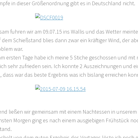
pfe in dieser Größenordnung gibt es in Deutschland nicht.
am fuhren wir am 09.07.15 ins Wallis und das Wetter meinte
f dem Schießstand blies dann zwar ein kräftiger Wind, der abe
oblem war.
m ersten Tage habe ich meine 5 Stiche geschossen und mit
ich sehr zufrieden sein. Ich konnte 2 Auszeichnungen und 
n, dass war das beste Ergebnis was ich bislang erreichen kon
nd ließen wir gemeinsam mit einem Nachtessen in unserem 
sten Morgen ging es nach einem ausgiebigen Frühstück no
tand.
chelt von dem guten Ergebnis des Vortages löste ich noch e