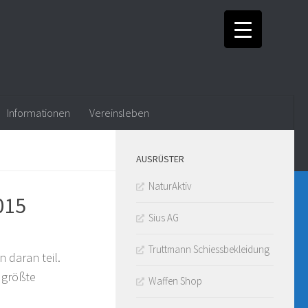
Informationen
Vereinsleben
AUSRÜSTER
NaturAktiv
015
Sius AG
Truttmann Schiessbekleidung
daran teil.
 größte
Waffen Shop