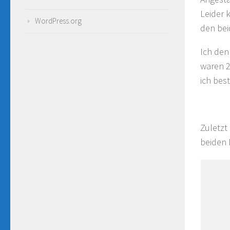
Leider 
WordPress.org
den bei
Ich den
waren 2
ich bes
Zuletzt
beiden 