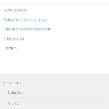
Winterschiessen
Embracher Gruppenschiessen
Schweizer Sektionsmeiserschaft
Feldschiessen
Feldstich
AUSRÜSTER
NaturAktiv
Sius AG